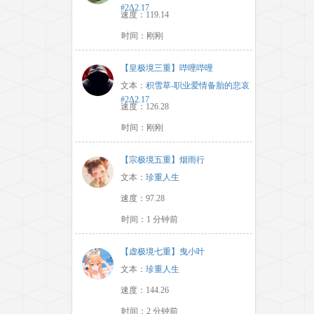
#2Δ2.17
速度：119.14
时间：刚刚
【皇极境三重】哔哩哔哩
文本：
积雪草-职业爱情备胎的悲哀
#2Δ2.17
速度：126.28
时间：刚刚
【宗极境五重】烟雨行
文本：
珍重人生
速度：97.28
时间：1 分钟前
【虚极境七重】曳小叶
文本：
珍重人生
速度：144.26
时间：2 分钟前