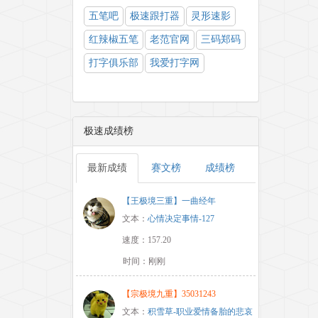
五笔吧
极速跟打器
灵形速影
红辣椒五笔
老范官网
三码郑码
打字俱乐部
我爱打字网
极速成绩榜
最新成绩
赛文榜
成绩榜
【王极境三重】一曲经年
文本：
心情决定事情-127
速度：157.20
时间：刚刚
【宗极境九重】35031243
文本：
积雪草-职业爱情备胎的悲哀