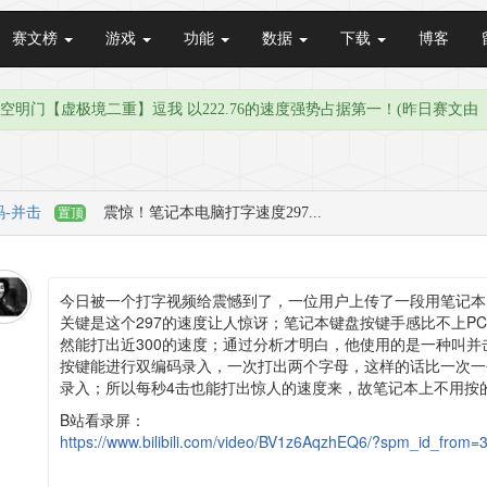
赛文榜
游戏
功能
数据
下载
博客
空明门【虚极境二重】逗我 以222.76的速度强势占据第一！(昨日赛文由 【
-并击
震惊！笔记本电脑打字速度297...
置顶
今日被一个打字视频给震憾到了，一位用户上传了一段用笔记本
关键是这个297的速度让人惊讶；笔记本键盘按键手感比不上P
然能打出近300的速度；通过分析才明白，他使用的是一种叫
按键能进行双编码录入，一次打出两个字母，这样的话比一次一
录入；所以每秒4击也能打出惊人的速度来，故笔记本上不用按
B站看录屏：
https://www.bilibili.com/video/BV1z6AqzhEQ6/?spm_id_from=