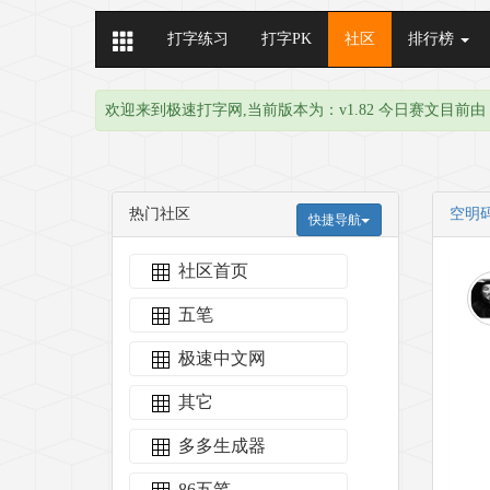
打字练习
打字PK
社区
排行榜
欢迎来到极速打字网,当前版本为：v1.82 今日赛文目前由 
热门社区
空明码
快捷导航
社区首页
五笔
极速中文网
其它
多多生成器
86五笔