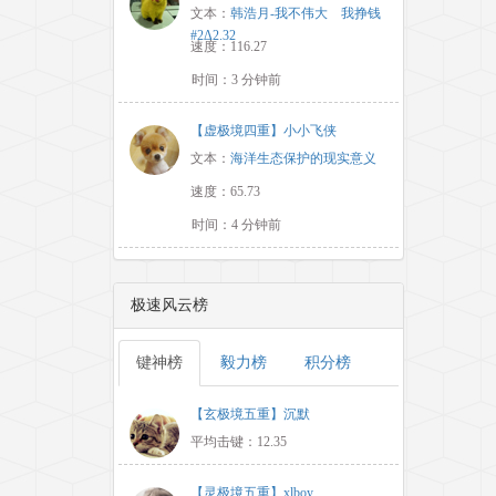
文本：
韩浩月-我不伟大 我挣钱
#2Δ2.32
速度：116.27
时间：3 分钟前
【虚极境四重】小小飞侠
文本：
海洋生态保护的现实意义
速度：65.73
时间：4 分钟前
极速风云榜
键神榜
毅力榜
积分榜
【玄极境五重】沉默
平均击键：12.35
【灵极境五重】xlboy