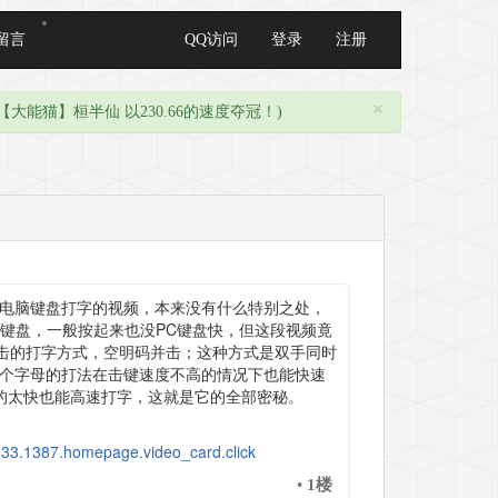
留言
QQ访问
登录
注册
×
大能猫】桓半仙 以230.66的速度夺冠！)
电脑键盘打字的视频，本来没有什么特别之处，
C键盘，一般按起来也没PC键盘快，但这段视频竟
并击的打字方式，空明码并击；这种方式是双手同时
个字母的打法在击键速度不高的情况下也能快速
的太快也能高速打字，这就是它的全部密秘。
333.1387.homepage.video_card.click
•
1楼