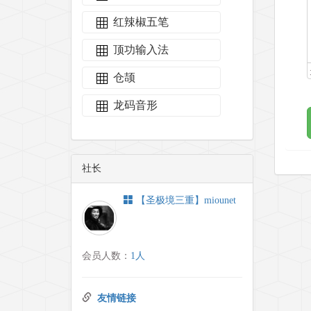
红辣椒五笔
顶功输入法
仓颉
龙码音形
社长
【圣极境三重】miounet
会员人数：
1人
友情链接