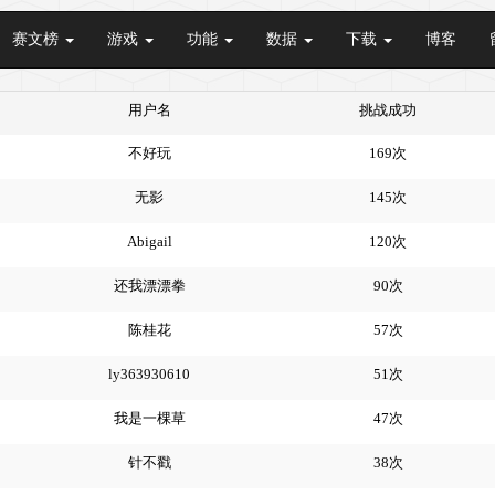
赛文榜
游戏
功能
数据
下载
博客
用户名
挑战成功
不好玩
169次
无影
145次
Abigail
120次
还我漂漂拳
90次
陈桂花
57次
ly363930610
51次
我是一棵草
47次
针不戳
38次