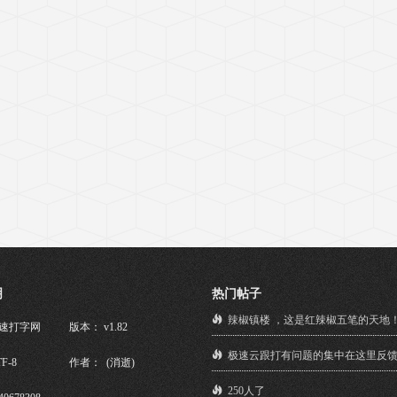
明
热门帖子
辣椒镇楼 ，这是红辣椒五笔的天地
极速打字网
版本： v1.82
极速云跟打有问题的集中在这里反
F-8
作者： (消逝)
250人了