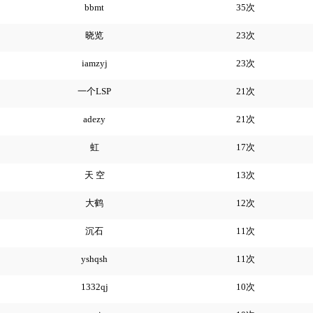
bbmt
35次
晓览
23次
iamzyj
23次
一个LSP
21次
adezy
21次
虹
17次
天 空
13次
大鹤
12次
沉石
11次
yshqsh
11次
1332qj
10次