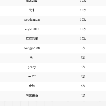
qwxying
10次
元米
10次
woodenguns
10次
xzg512002
10次
红煌流星
10次
wangjs2988
9次
0o
8次
penny
8次
mx520
8次
金铭
5次
阿蒙傻逼
5次