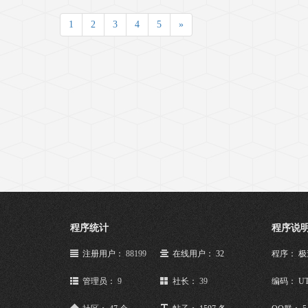
1
2
3
4
5
»
程序统计
程序说
注册用户：
88199
在线用户： 32
程序： 
管理员：
9
社长：
39
编码： UT