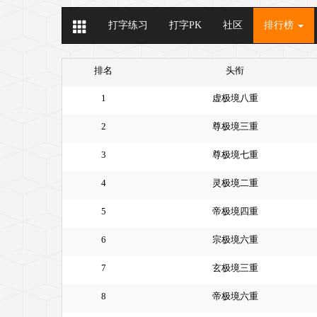
打字练习
打字PK
社区
排行榜
排名
头衔
1
虚极境八重
2
尊极境三重
3
尊极境七重
4
灵极境二重
5
帝极境四重
6
宗极境六重
7
玄极境三重
8
帝极境六重