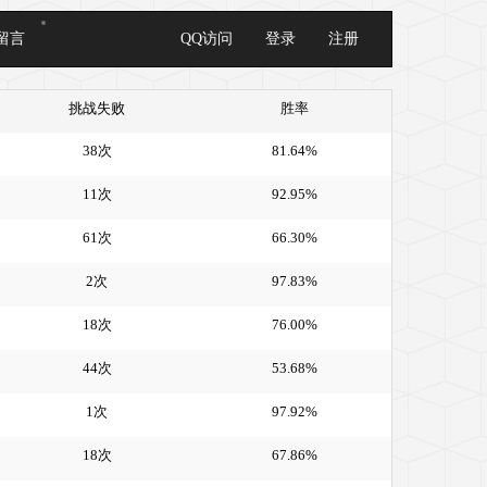
留言
QQ访问
登录
注册
挑战失败
胜率
38次
81.64%
11次
92.95%
61次
66.30%
2次
97.83%
18次
76.00%
44次
53.68%
1次
97.92%
18次
67.86%