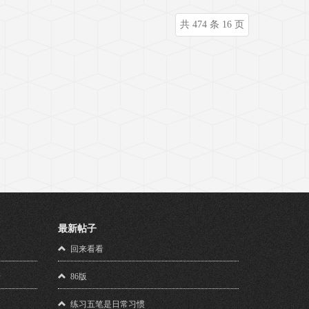
共 474 条 16 页
最新帖子
！
回来看看
馈
86版
练习五笔是日常习惯