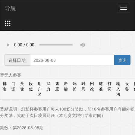
导航
导
航
选择日期:
暂无人参赛
排
门
头
段
用
武
速
击
码
时
回
键
打
输
设
名
派
像
位
户
力
度
键
长
间
改
准
词
入
备
名
法
奖励说明：幻影杯参赛用户每人100积分奖励，前10名参赛用户有额外积
分奖励，奖励于次日凌晨到账（本期赛文跟打结束时间）
期数：第2026-08-08期