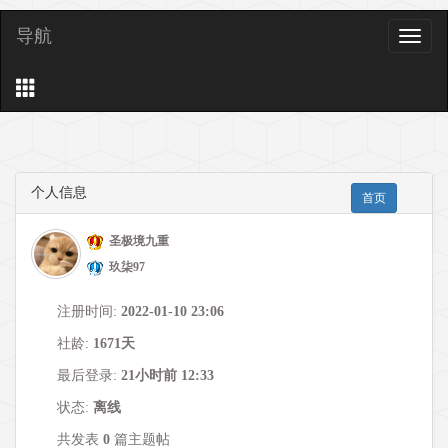
导航
导
航
个人信息
首页
圣极境九重
玖柒97
注册时间:
2022-01-10 23:06
社龄:
1671天
最后登录:
21小时前 12:33
状态:
离线
共发表
0
篇主题帖