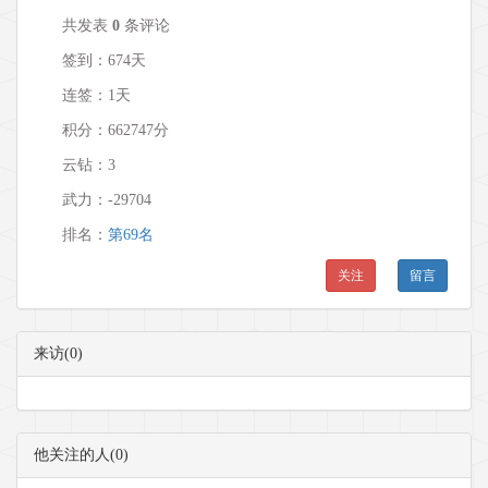
共发表
0
条评论
签到：674天
连签：1天
积分：662747分
云钻：3
武力：
-29704
排名：
第69名
关注
留言
来访(0)
他关注的人(0)