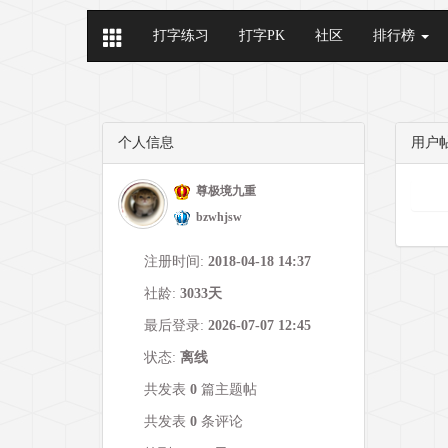
打字练习
打字PK
社区
排行榜
个人信息
用户
尊极境九重
bzwhjsw
注册时间:
2018-04-18 14:37
社龄:
3033天
最后登录:
2026-07-07 12:45
状态:
离线
共发表
0
篇主题帖
共发表
0
条评论