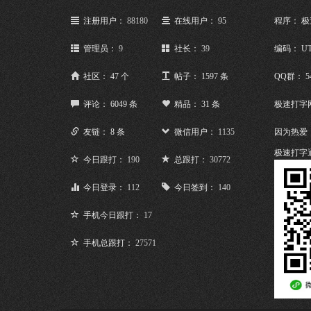
注册用户：
88180
在线用户： 95
程序： 
管理员：
9
社长：
39
编码： UT
社区： 47 个
帖子： 1597 条
QQ群： 5
评论： 6049 条
精品： 31 条
极速打字
友链： 8 条
微信用户：
1135
因为热爱
极速打字
今日跟打：
190
总跟打：
30772
今日登录：
112
今日签到：
140
手机今日跟打：
17
手机总跟打：
27571