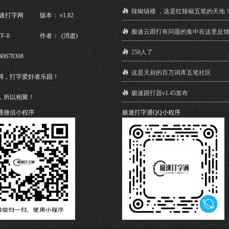
辣椒镇楼 ，这是红辣椒五笔的天地
极速打字网
版本： v1.82
极速云跟打有问题的集中在这里反
F-8
作者： (消逝)
250人了
40678308
这是天叔的百万词库五笔社区
网，打字爱好者乐园！
极速跟打器v1.45发布
，所以相聚！
通微信小程序
极速打字通QQ小程序