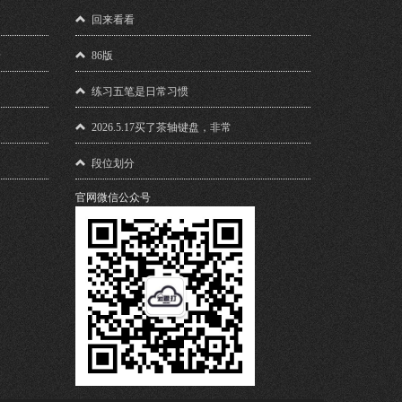
！
回来看看
馈
86版
练习五笔是日常习惯
2026.5.17买了茶轴键盘，非常
段位划分
官网微信公众号