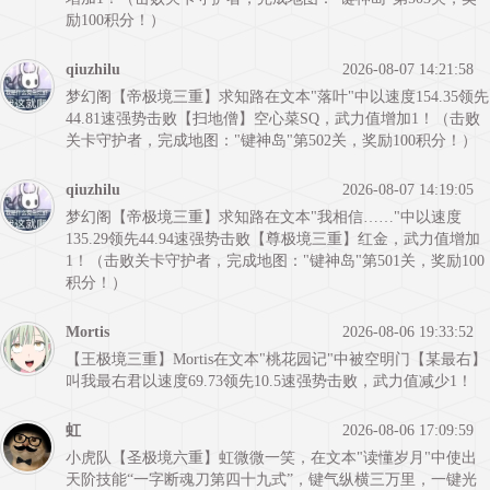
励100积分！）
qiuzhilu
2026-08-07 14:21:58
梦幻阁【帝极境三重】求知路在文本"落叶"中以速度154.35领先
44.81速强势击败【扫地僧】空心菜SQ，武力值增加1！（击败
关卡守护者，完成地图："键神岛"第502关，奖励100积分！）
qiuzhilu
2026-08-07 14:19:05
梦幻阁【帝极境三重】求知路在文本"我相信……"中以速度
135.29领先44.94速强势击败【尊极境三重】红金，武力值增加
1！（击败关卡守护者，完成地图："键神岛"第501关，奖励100
积分！）
Mortis
2026-08-06 19:33:52
【王极境三重】Mortis在文本"桃花园记"中被空明门【某最右】
叫我最右君以速度69.73领先10.5速强势击败，武力值减少1！
虹
2026-08-06 17:09:59
小虎队【圣极境六重】虹微微一笑，在文本"读懂岁月"中使出
天阶技能“一字断魂刀第四十九式”，键气纵横三万里，一键光