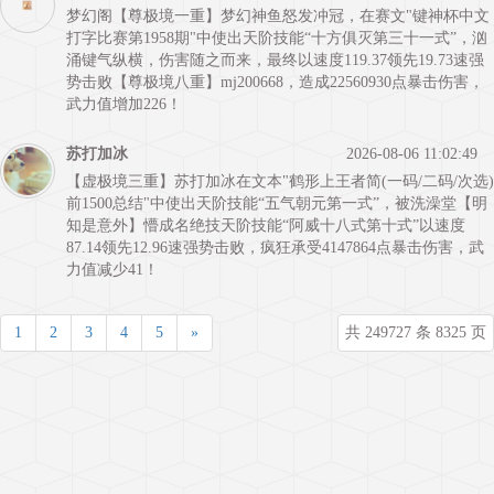
梦幻阁【尊极境一重】梦幻神鱼怒发冲冠，在赛文"键神杯中文
打字比赛第1958期"中使出天阶技能“十方俱灭第三十一式”，汹
涌键气纵横，伤害随之而来，最终以速度119.37领先19.73速强
势击败【尊极境八重】mj200668，造成22560930点暴击伤害，
武力值增加226！
苏打加冰
2026-08-06 11:02:49
【虚极境三重】苏打加冰在文本"鹤形上王者简(一码/二码/次选)
前1500总结"中使出天阶技能“五气朝元第一式”，被洗澡堂【明
知是意外】懵成名绝技天阶技能“阿威十八式第十式”以速度
87.14领先12.96速强势击败，疯狂承受4147864点暴击伤害，武
力值减少41！
1
2
3
4
5
»
共 249727 条 8325 页