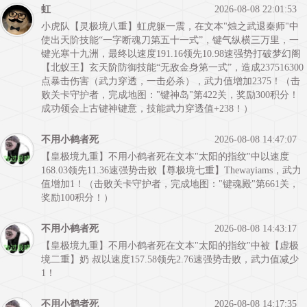
虹
2026-08-08 22:01:53
小虎队【灵极境八重】虹虎躯一震，在文本"烛之武退秦师"中
使出天阶技能“一字断魂刀第五十一式”，键气纵横三万里，一
键光寒十九洲，最终以速度191.16领先10.98速强势打破梦幻阁
【北蚁王】⽞天阶防御技能“无敌金身第一式”，造成237516300
点暴击伤害（武力穿透，一击必杀），武力值增加2375！（击
败关卡守护者，完成地图："键神岛"第422关，奖励300积分！
成功领会上古键神键意，技能武力穿透值+238！）
不用小鹤者死
2026-08-08 14:47:07
【皇极境九重】不用小鹤者死在文本"太阳的指纹"中以速度
168.03领先11.36速强势击败【尊极境七重】Thewayiams，武力
值增加1！（击败关卡守护者，完成地图："键魂殿"第661关，
奖励100积分！）
不用小鹤者死
2026-08-08 14:43:17
【皇极境九重】不用小鹤者死在文本"太阳的指纹"中被【虚极
境二重】奶 叔以速度157.58领先2.76速强势击败，武力值减少
1！
不用小鹤者死
2026-08-08 14:17:35