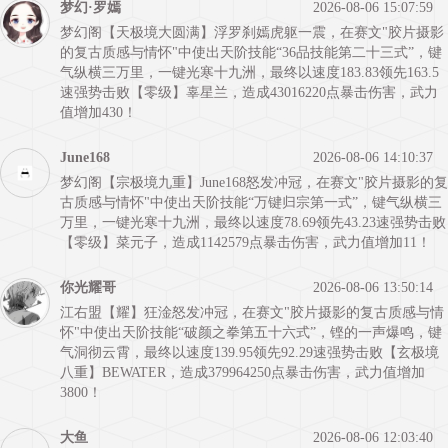
梦幻·罗嫣
2026-08-06 15:07:59
梦幻阁【天极境大圆满】浮罗刹嫣虎躯一震，在赛文"胶片摄影
的复古质感与情怀"中使出天阶技能“36品技能第二十三式”，键
气纵横三万里，一键光寒十九洲，最终以速度183.83领先163.5
速强势击败【零级】辜星兰，造成43016220点暴击伤害，武力
值增加430！
June168
2026-08-06 14:10:37
梦幻阁【宗极境九重】June168怒发冲冠，在赛文"胶片摄影的复
古质感与情怀"中使出天阶技能“万键归宗第一式”，键气纵横三
万里，一键光寒十九洲，最终以速度78.69领先43.23速强势击败
【零级】菜元子，造成1142579点暴击伤害，武力值增加11！
你光耀哥
2026-08-06 13:50:14
江右盟【耀】狂淦怒发冲冠，在赛文"胶片摄影的复古质感与情
怀"中使出天阶技能“破颜之拳第五十六式”，铿的一声爆鸣，键
气洞彻云霄，最终以速度139.95领先92.29速强势击败【玄极境
八重】BEWATER，造成379964250点暴击伤害，武力值增加
3800！
大鱼
2026-08-06 12:03:40