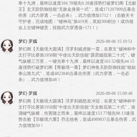
寒十九洲，最终以速度184.78领先0.28速强势打破梦幻阁【北蚁
王】⽞天阶防御技能“无敌金身第一式”，造成171207909点暴击
伤害（武力穿透，一击必杀），武力值增加1712！（击败关卡
守护者，完成地图："键神岛"第419关，奖励300积分！成功领
会上古键神键意，技能武力穿透值+171！）
梦幻·罗嫣
2026-08-06 15:10:51
梦幻阁【天极境大圆满】浮罗刹嫣虎躯一震，在赛文"键神杯中
文打字比赛第1958期"中使出天阶技能“霹雳嫣指第二十式”，键
气纵横三万里，一键光寒十九洲，最终以速度163.52领先44.15
速强势打破梦幻阁【尊极境一重】梦幻神鱼天阶防御技能“稳如
泰山第九式”，造成4823840点暴击伤害（武力穿透，一击必
杀），武力值增加48！
梦幻·罗嫣
2026-08-06 15:09:48
梦幻阁【天极境大圆满】浮罗刹嫣怒发冲冠，在赛文"键神杯中
文打字比赛第1958期"中使出天阶技能“天女散花第二十式”，汹
涌键气纵横，伤害随之而来，最终以速度153.77领先88.13速强
势击败【宗极境六重】乔志他爸，造成4989837点暴击伤害，武
力值增加50！