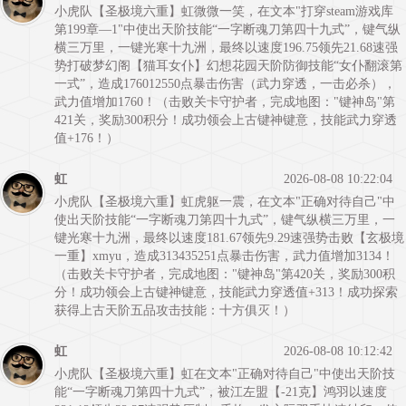
小虎队【圣极境六重】虹微微一笑，在文本"打穿steam游戏库
第199章—1"中使出天阶技能“一字断魂刀第四十九式”，键气纵
横三万里，一键光寒十九洲，最终以速度196.75领先21.68速强
势打破梦幻阁【猫耳女仆】幻想花园天阶防御技能“女仆翻滚第
一式”，造成176012550点暴击伤害（武力穿透，一击必杀），
武力值增加1760！（击败关卡守护者，完成地图："键神岛"第
421关，奖励300积分！成功领会上古键神键意，技能武力穿透
值+176！）
虹
2026-08-08 10:22:04
小虎队【圣极境六重】虹虎躯一震，在文本"正确对待自己"中
使出天阶技能“一字断魂刀第四十九式”，键气纵横三万里，一
键光寒十九洲，最终以速度181.67领先9.29速强势击败【玄极境
一重】xmyu，造成313435251点暴击伤害，武力值增加3134！
（击败关卡守护者，完成地图："键神岛"第420关，奖励300积
分！成功领会上古键神键意，技能武力穿透值+313！成功探索
获得上古天阶五品攻击技能：十方俱灭！）
虹
2026-08-08 10:12:42
小虎队【圣极境六重】虹在文本"正确对待自己"中使出天阶技
能“一字断魂刀第四十九式”，被江左盟【-21克】鸿羽以速度