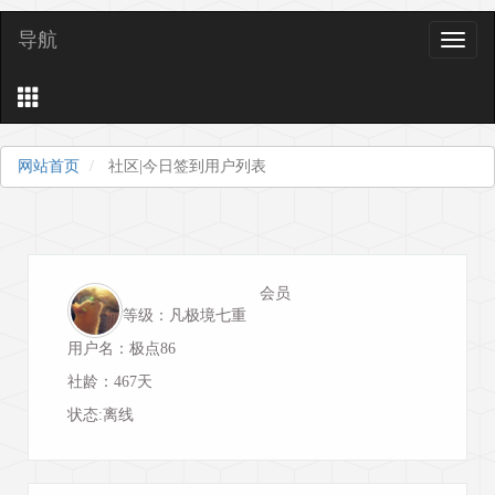
导航
导
航
网站首页
社区|今日签到用户列表
会员
等级：凡极境七重
用户名：极点86
社龄：467天
状态:离线