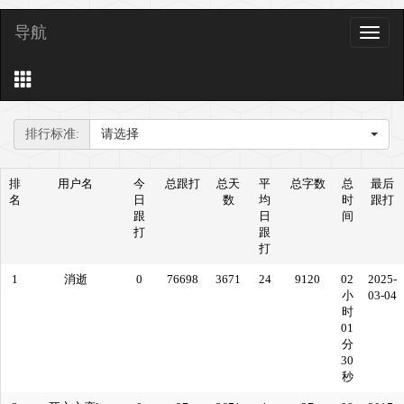
导航
导
航
排行标准:
请选择
排
用户名
今
总跟打
总天
平
总字数
总
最后
名
日
数
均
时
跟打
跟
日
间
打
跟
打
1
消逝
0
76698
3671
24
9120
02
2025-
小
03-04
时
01
分
30
秒