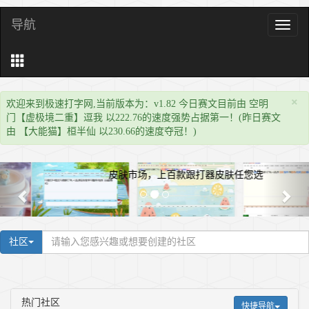
导航
导
航
×
欢迎来到极速打字网,当前版本为：v1.82 今日赛文目前由 空明
门【虚极境二重】逗我 以222.76的速度强势占据第一！(昨日赛文
由 【大能猫】桓半仙 以230.66的速度夺冠！)
皮肤市场，上百款跟打器皮肤任您选
社区
热门社区
快捷导航