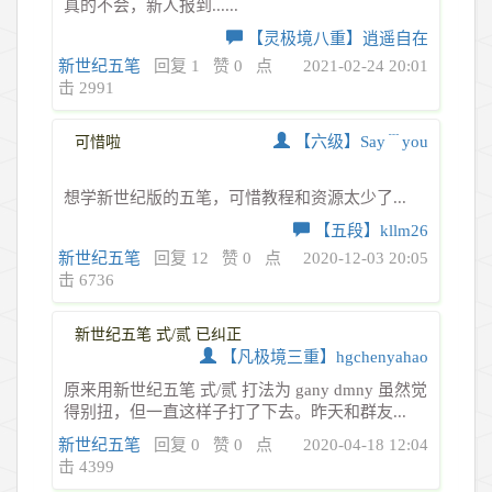
真的不会，新人报到......
【灵极境八重】逍遥自在
新世纪五笔
回复 1
赞 0
点
2021-02-24 20:01
击 2991
【六级】Say﹉you
可惜啦
想学新世纪版的五笔，可惜教程和资源太少了...
【五段】kllm26
新世纪五笔
回复 12
赞 0
点
2020-12-03 20:05
击 6736
新世纪五笔 式/贰 已纠正
【凡极境三重】hgchenyahao
原来用新世纪五笔 式/贰 打法为 gany dmny 虽然觉
得别扭，但一直这样子打了下去。昨天和群友...
新世纪五笔
回复 0
赞 0
点
2020-04-18 12:04
击 4399