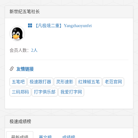
新世纪五笔社长
【凡极境二重】Yangzhaoyunfei
会员人数：
2人
友情链接
五笔吧
极速跟打器
灵形速影
红辣椒五笔
老范官网
三码郑码
打字俱乐部
我爱打字网
极速成绩榜
最新成绩
赛文榜
成绩榜