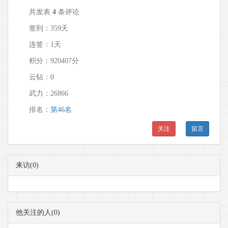
共发表
4
条评论
签到：359天
连签：1天
积分：920407分
云钻：0
武力：
26866
排名：
第46名
关注
留言
来访(0)
他关注的人(0)