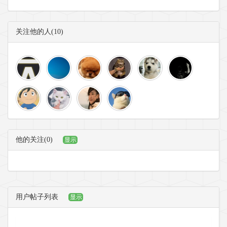
关注他的人(10)
他的关注(0)
显示
用户帖子列表
显示