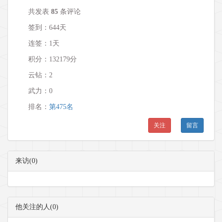
共发表
85
条评论
签到：644天
连签：1天
积分：132179分
云钻：2
武力：
0
排名：
第475名
关注
留言
来访(0)
他关注的人(0)