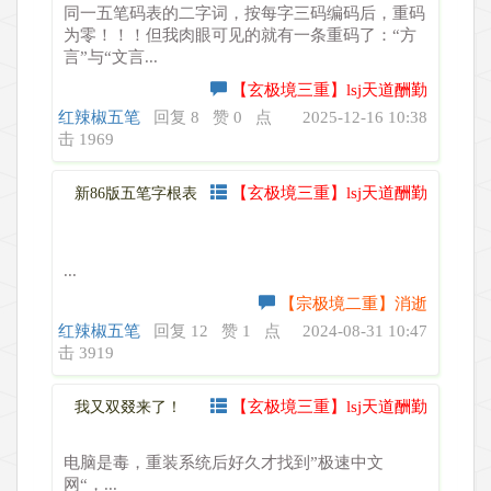
同一五笔码表的二字词，按每字三码编码后，重码
为零！！！但我肉眼可见的就有一条重码了：“方
言”与“文言...
【玄极境三重】lsj天道酬勤
红辣椒五笔
回复 8
赞 0
点
2025-12-16 10:38
击 1969
【玄极境三重】lsj天道酬勤
新86版五笔字根表
...
【宗极境二重】消逝
红辣椒五笔
回复 12
赞 1
点
2024-08-31 10:47
击 3919
【玄极境三重】lsj天道酬勤
我又双叕来了！
电脑是毒，重装系统后好久才找到”极速中文
网“，...