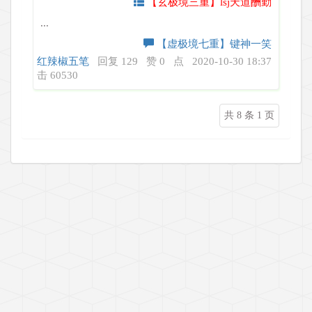
【玄极境三重】lsj天道酬勤
...
【虚极境七重】键神一笑
红辣椒五笔
回复 129
赞 0
点
2020-10-30 18:37
击 60530
共 8 条 1 页