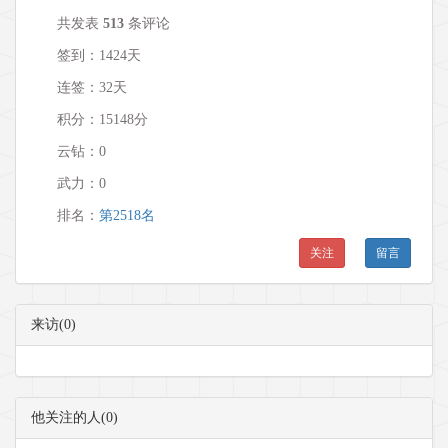
共发表
513
条评论
签到：1424天
连签：32天
积分：15148分
云钻：0
武力：
0
排名：
第2518名
关注
留言
来访(0)
他关注的人(0)