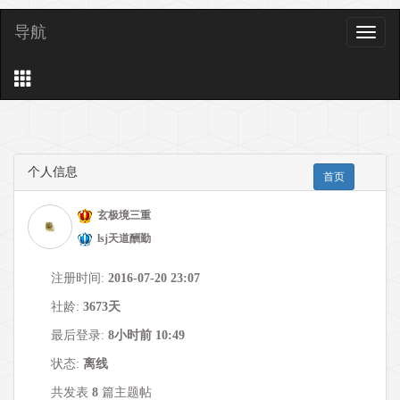
导航
导
航
个人信息
首页
玄极境三重
lsj天道酬勤
注册时间:
2016-07-20 23:07
社龄:
3673天
最后登录:
8小时前 10:49
状态:
离线
共发表
8
篇主题帖