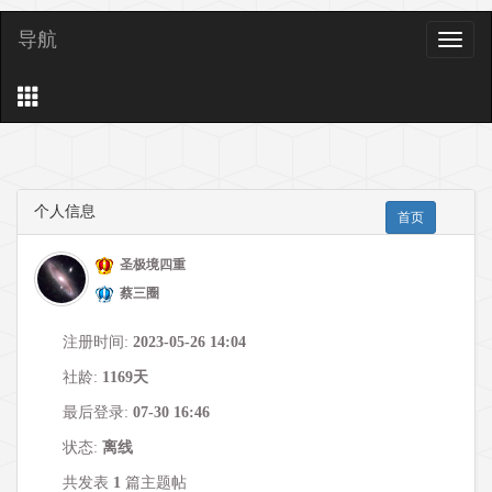
导航
导
航
个人信息
首页
圣极境四重
蔡三圈
注册时间:
2023-05-26 14:04
社龄:
1169天
最后登录:
07-30 16:46
状态:
离线
共发表
1
篇主题帖