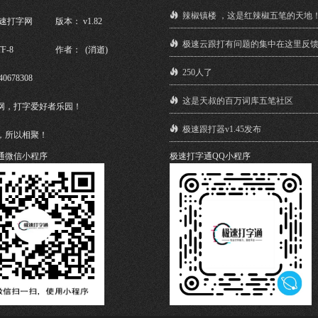
辣椒镇楼 ，这是红辣椒五笔的天地
极速打字网
版本： v1.82
极速云跟打有问题的集中在这里反
F-8
作者： (消逝)
250人了
40678308
这是天叔的百万词库五笔社区
网，打字爱好者乐园！
极速跟打器v1.45发布
，所以相聚！
通微信小程序
极速打字通QQ小程序