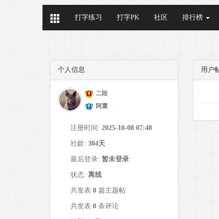
打字练习
打字PK
社区
排行榜
个人信息
用户
二段
阿震
注册时间:
2025-10-08 07:48
社龄:
304天
最后登录:
暂未登录
状态:
离线
共发表
0
篇主题帖
共发表
0
条评论