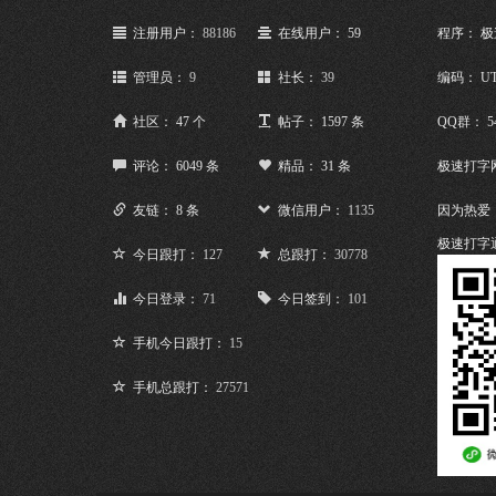
注册用户：
88186
在线用户： 59
程序： 
管理员：
9
社长：
39
编码： UT
社区： 47 个
帖子： 1597 条
QQ群： 5
评论： 6049 条
精品： 31 条
极速打字
友链： 8 条
微信用户：
1135
因为热爱
极速打字
今日跟打：
127
总跟打：
30778
今日登录：
71
今日签到：
101
手机今日跟打：
15
手机总跟打：
27571