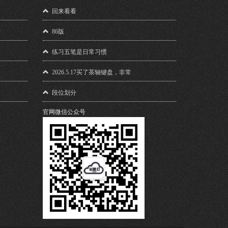
！
回来看看
馈
86版
练习五笔是日常习惯
2026.5.17买了茶轴键盘，非常
段位划分
官网微信公众号