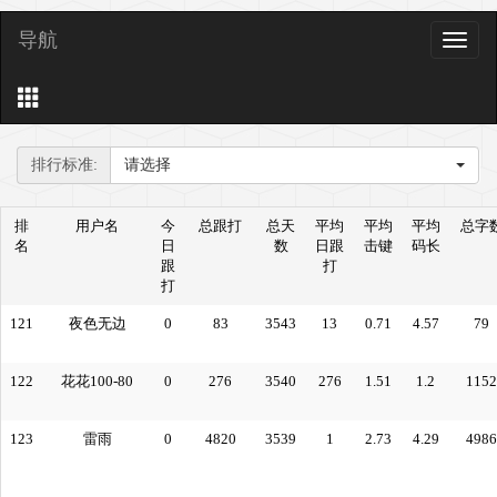
导航
导
航
排行标准:
请选择
排
用户名
今
总跟打
总天
平均
平均
平均
总字
名
日
数
日跟
击键
码长
跟
打
打
121
夜色无边
0
83
3543
13
0.71
4.57
79
122
花花100-80
0
276
3540
276
1.51
1.2
1152
123
雷雨
0
4820
3539
1
2.73
4.29
4986