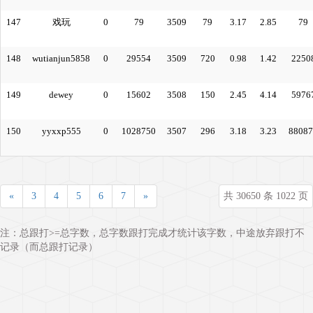
147
戏玩
0
79
3509
79
3.17
2.85
79
148
wutianjun5858
0
29554
3509
720
0.98
1.42
2250
149
dewey
0
15602
3508
150
2.45
4.14
5976
150
yyxxp555
0
1028750
3507
296
3.18
3.23
88087
«
3
4
5
6
7
»
共 30650 条 1022 页
注：总跟打>=总字数，总字数跟打完成才统计该字数，中途放弃跟打不
记录（而总跟打记录）