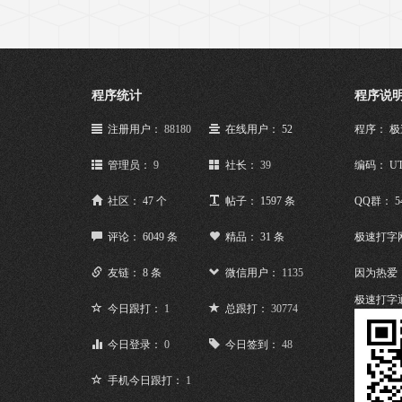
程序统计
程序说
注册用户：
88180
在线用户： 52
程序： 
管理员：
9
社长：
39
编码： UT
社区： 47 个
帖子： 1597 条
QQ群： 5
评论： 6049 条
精品： 31 条
极速打字
友链： 8 条
微信用户：
1135
因为热爱
极速打字
今日跟打：
1
总跟打：
30774
今日登录：
0
今日签到：
48
手机今日跟打：
1