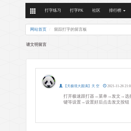
打字练习
打字PK
社区
排行榜
网站首页
留踪打字的留言板
请文明留言
【天极境大圆满】天 空
2021-11-26 21
打开极速跟打器→菜单→发文→选
键等设置→设置好后点击发文按钮