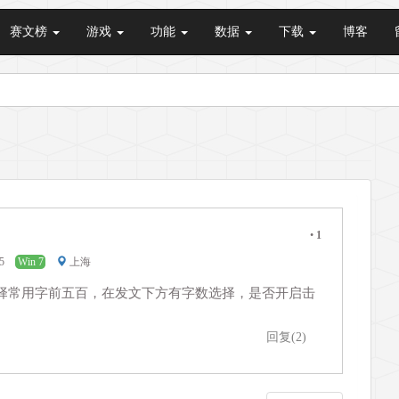
赛文榜
游戏
功能
数据
下载
博客
•
1
:05
Win 7
上海
择常用字前五百，在发文下方有字数选择，是否开启击
回复(2)