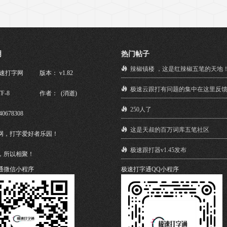
明
热门帖子
辣椒镇楼 ，这是红辣椒五笔的天地
极速打字网
版本： v1.82
极速云跟打有问题的集中在这里反
F-8
作者： (消逝)
250人了
40678308
这是天叔的百万词库五笔社区
网，打字爱好者乐园！
极速跟打器v1.45发布
，所以相聚！
通微信小程序
极速打字通QQ小程序