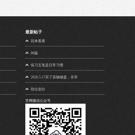
最新帖子
！
回来看看
馈
86版
练习五笔是日常习惯
2026.5.17买了茶轴键盘，非常
段位划分
官网微信公众号