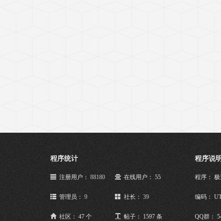
程序统计
程序说
注册用户：
88180
在线用户： 55
程序： 
管理员：
9
社长：
39
编码： UT
社区： 47 个
帖子： 1597 条
QQ群： 5