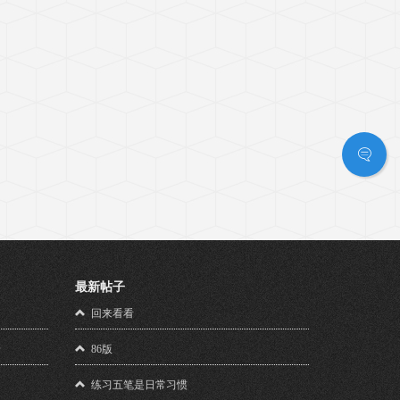
最新帖子
！
回来看看
馈
86版
练习五笔是日常习惯