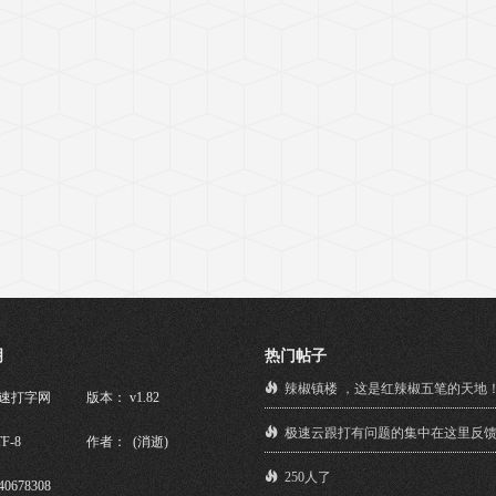
明
热门帖子
辣椒镇楼 ，这是红辣椒五笔的天地
极速打字网
版本： v1.82
极速云跟打有问题的集中在这里反
F-8
作者： (消逝)
250人了
40678308