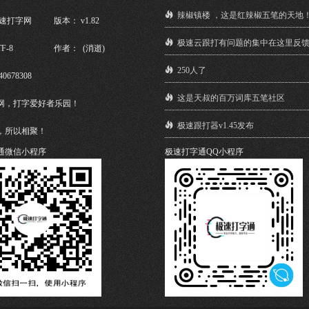
辣椒镇楼 ，这是红辣椒五笔的天地
极速打字网
版本： v1.82
极速云跟打有问题的集中在这里反
F-8
作者： (消逝)
250人了
40678308
这是天叔的百万词库五笔社区
网，打字爱好者乐园！
极速跟打器v1.45发布
，所以相聚！
通微信小程序
极速打字通QQ小程序