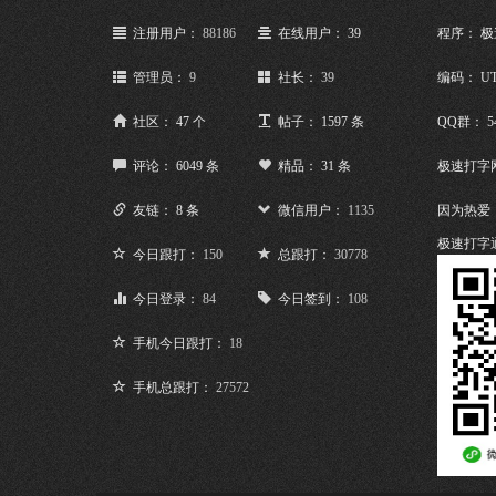
注册用户：
88186
在线用户： 39
程序： 
管理员：
9
社长：
39
编码： UT
社区： 47 个
帖子： 1597 条
QQ群： 5
评论： 6049 条
精品： 31 条
极速打字
友链： 8 条
微信用户：
1135
因为热爱
极速打字
今日跟打：
150
总跟打：
30778
今日登录：
84
今日签到：
108
手机今日跟打：
18
手机总跟打：
27572