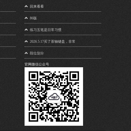
！
回来看看
馈
86版
练习五笔是日常习惯
2026.5.17买了茶轴键盘，非常
段位划分
官网微信公众号