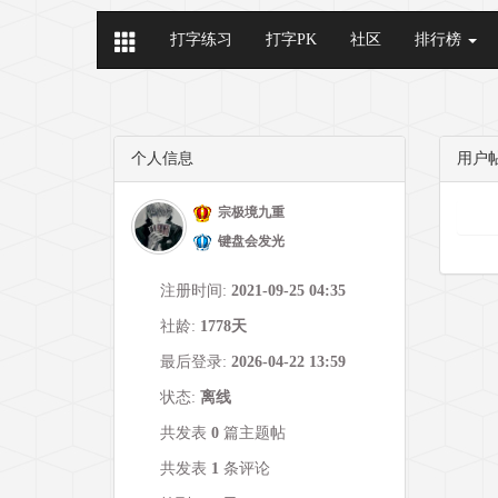
打字练习
打字PK
社区
排行榜
个人信息
用户
宗极境九重
键盘会发光
注册时间:
2021-09-25 04:35
社龄:
1778天
最后登录:
2026-04-22 13:59
状态:
离线
共发表
0
篇主题帖
共发表
1
条评论