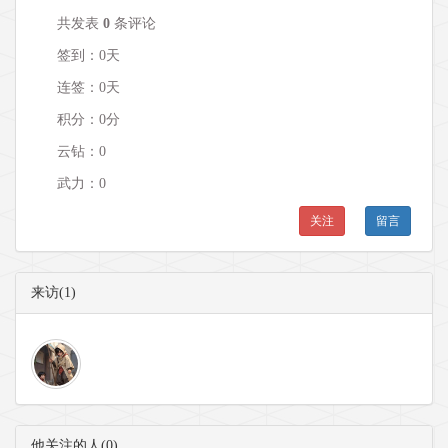
共发表
0
条评论
签到：0天
连签：0天
积分：0分
云钻：0
武力：
0
关注
留言
来访(1)
他关注的人(0)