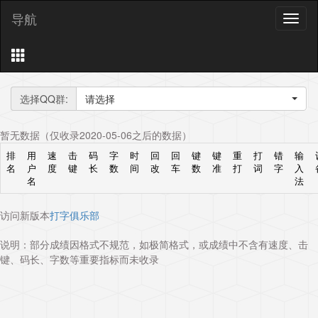
导航
导
航
选择QQ群:
请选择
暂无数据（仅收录2020-05-06之后的数据）
排
用
速
击
码
字
时
回
回
键
键
重
打
错
输
名
户
度
键
长
数
间
改
车
数
准
打
词
字
入
名
法
访问新版本
打字俱乐部
说明：部分成绩因格式不规范，如极简格式，或成绩中不含有速度、击
键、码长、字数等重要指标而未收录